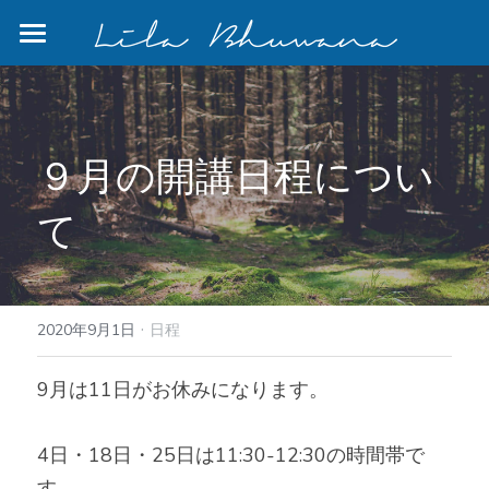
×
ストアカテゴリー
Home
すべてのカテゴリー
Program
９月の開講日程につい
Bali
て
Blog
Photo Gallery
リトリート
検索
·
2020年9月1日
日程
9月は11日がお休みになります。
4日・18日・25日は11:30-12:30の時間帯で
す。