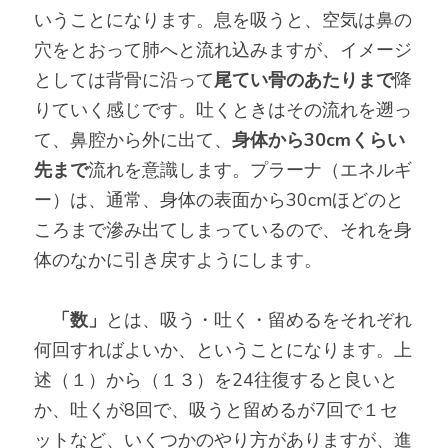
いうことになります。息を吸うと、空気は鼻の
穴をとおって肺へと流れ込みますが、イメージ
としては背骨に沿って
尾てい骨のあたりまで
降
りていく感じです。吐くときはその流れを遡っ
て、鼻腔から外に出て、
身体から30cmくらい
先まで
流れを意識します。プラーナ（エネルギ
ー）は、通常、身体の表面から30cmほどのと
ころまで滲み出てしまっているので、それを身
体のなかに引き戻すようにします。
「数」
とは、吸う・吐く・留めるをそれぞれ
何回すればよいか、ということになります。上
述（１）から（１３）を24往復すると良いと
か、吐くが8回で、吸うと留めるが7回で１セ
ットなど、いくつかのやり方がありますが、進