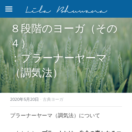
×
ストアカテゴリー
Home
８段階のヨーガ（その
すべてのカテゴリー
Program
４）
Bali
：プラーナーヤーマ
Blog
Photo Gallery
（調気法）
リトリート
検索
·
2020年5月20日
古典ヨーガ
プラーナーヤーマ（調気法）について