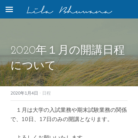
×
ストアカテゴリー
Home
すべてのカテゴリー
Program
2020年１月の開講日程
Bali
について
Blog
Photo Gallery
リトリート
検索
·
2020年1月4日
日程
　１月は大学の入試業務や期末試験業務の関係
で、10日、17日のみの開講となります。
　よろしくお願いいたします。